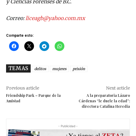
y Ciencias Forenses de B.C.
Correo:
liceagb@yahoo.com.mx
Comparte esto:
TEMAS
delitos
mujeres
prisión
Previous article
Next article
Friendship Park – Parque de la
A la preparatoria Lázaro
Amistad
Cárdenas “le duele la edad”:
directora Catalina Heredia
- Publicidad -