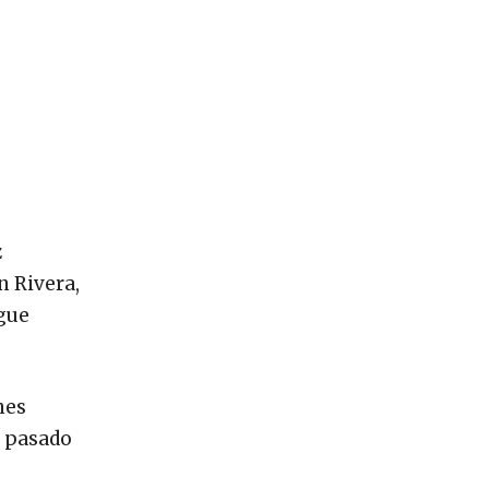
z
n Rivera,
igue
nes
l pasado