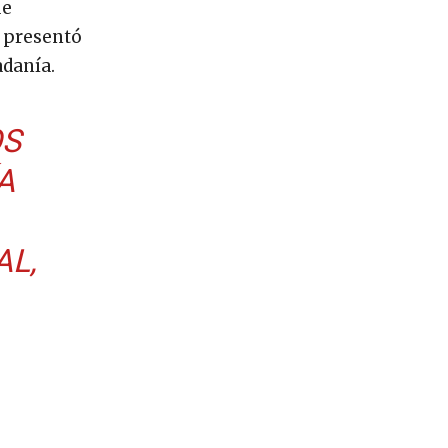
ue
e presentó
adanía.
OS
A
L,