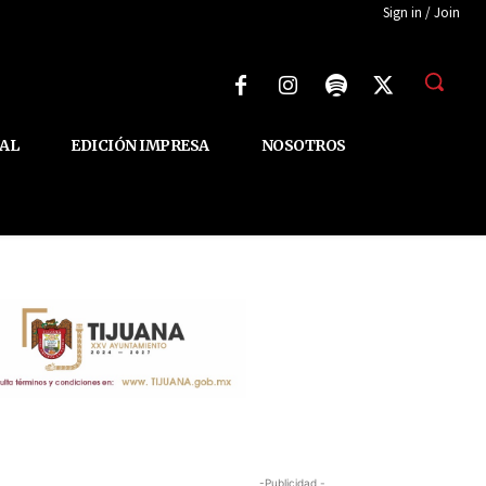
Sign in / Join
AL
EDICIÓN IMPRESA
NOSOTROS
-Publicidad -