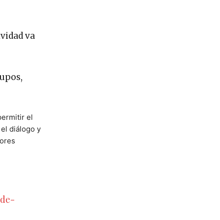
vidad va
rupos,
ermitir el
el diálogo y
jores
-de-