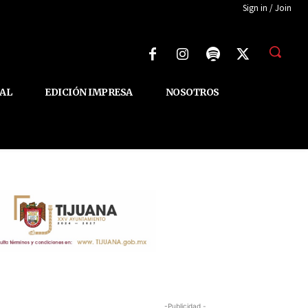
Sign in / Join
AL
EDICIÓN IMPRESA
NOSOTROS
-Publicidad -