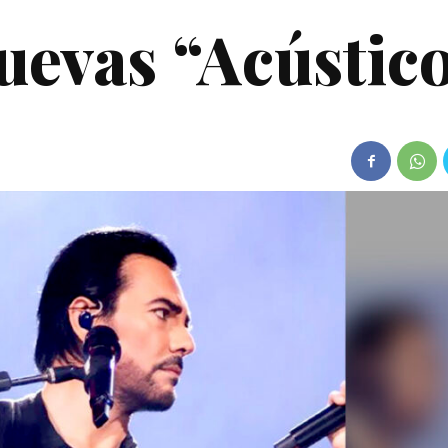
uevas “Acústic