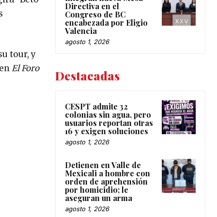
Directiva en el
s
Congreso de BC
encabezada por Eligio
Valencia
agosto 1, 2026
u tour, y
 en
El Foro
Destacadas
CESPT admite 32
colonias sin agua, pero
usuarios reportan otras
16 y exigen soluciones
agosto 1, 2026
Detienen en Valle de
Mexicali a hombre con
orden de aprehensión
por homicidio; le
aseguran un arma
agosto 1, 2026