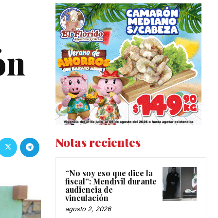
ón
Notas recientes
“No soy eso que dice la
fiscal”: Mendívil durante
audiencia de
vinculación
agosto 2, 2026