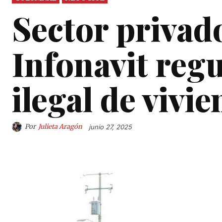
Sector privad
Infonavit reg
ilegal de vivi
Por
Julieta Aragón
junio 27, 2025