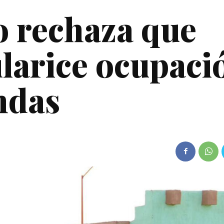
o rechaza que
ularice ocupaci
endas