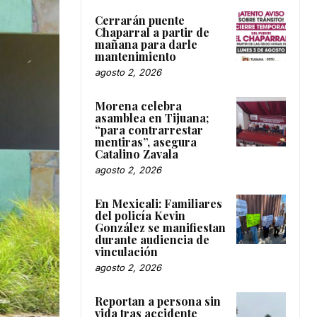
Cerrarán puente
Chaparral a partir de
mañana para darle
mantenimiento
agosto 2, 2026
Morena celebra
asamblea en Tijuana;
“para contrarrestar
mentiras”, asegura
Catalino Zavala
agosto 2, 2026
En Mexicali: Familiares
del policía Kevin
González se manifiestan
durante audiencia de
vinculación
agosto 2, 2026
Reportan a persona sin
vida tras accidente