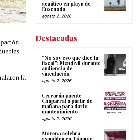
acuático en playa de
Ensenada
agosto 2, 2026
Destacadas
upación
muebles.
“No soy eso que dice la
fiscal”: Mendívil durante
audiencia de
vinculación
ñalaron la
agosto 2, 2026
Cerrarán puente
Chaparral a partir de
mañana para darle
mantenimiento
agosto 2, 2026
Morena celebra
asamblea en Tijuana;