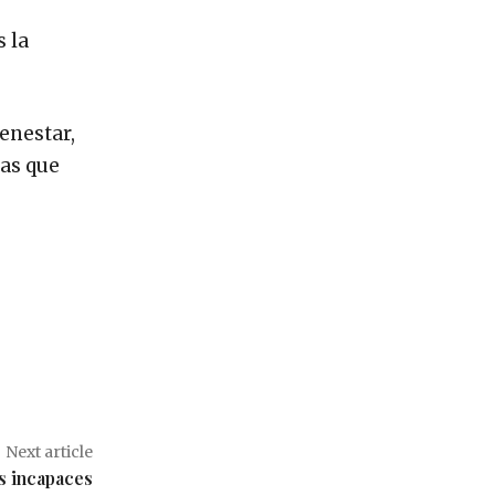
 la
enestar,
nas que
Next article
s incapaces