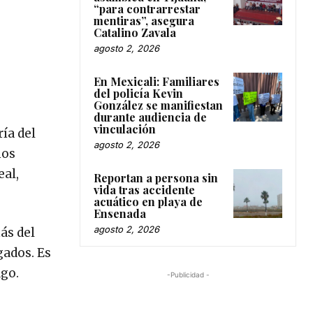
“para contrarrestar
mentiras”, asegura
Catalino Zavala
agosto 2, 2026
En Mexicali: Familiares
del policía Kevin
González se manifiestan
durante audiencia de
vinculación
ía del
agosto 2, 2026
mos
eal,
Reportan a persona sin
vida tras accidente
acuático en playa de
Ensenada
agosto 2, 2026
ás del
gados. Es
ago.
-Publicidad -