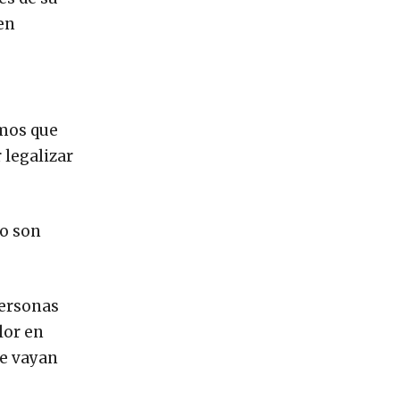
en
imos que
 legalizar
no son
personas
lor en
ue vayan