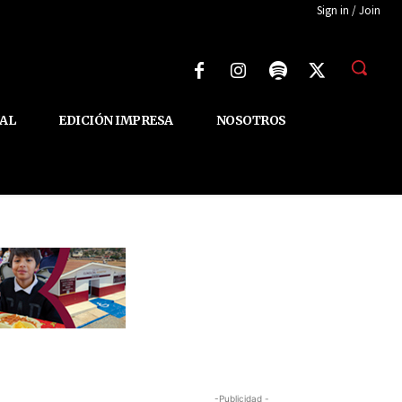
Sign in / Join
AL
EDICIÓN IMPRESA
NOSOTROS
-Publicidad -