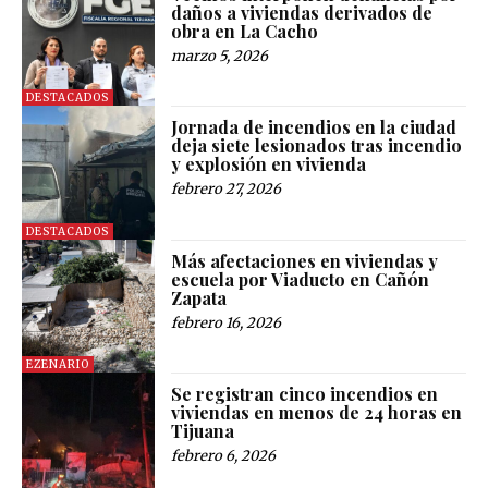
daños a viviendas derivados de
obra en La Cacho
marzo 5, 2026
DESTACADOS
Jornada de incendios en la ciudad
deja siete lesionados tras incendio
y explosión en vivienda
febrero 27, 2026
DESTACADOS
Más afectaciones en viviendas y
escuela por Viaducto en Cañón
Zapata
febrero 16, 2026
EZENARIO
Se registran cinco incendios en
viviendas en menos de 24 horas en
Tijuana
febrero 6, 2026