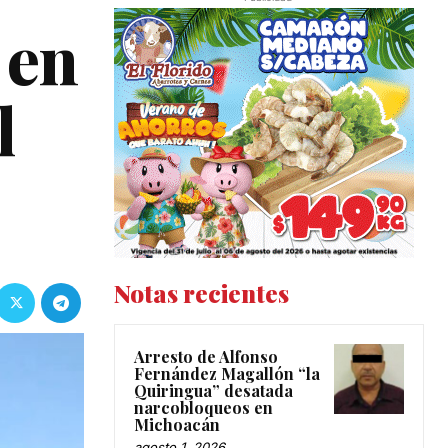
 en
l
Notas recientes
Arresto de Alfonso
Fernández Magallón “la
Quiringua” desatada
narcobloqueos en
Michoacán
agosto 1, 2026