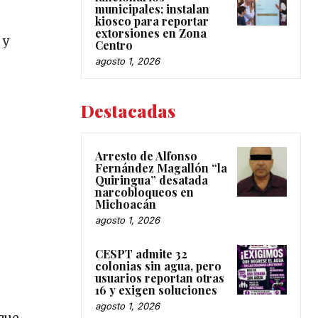
municipales; instalan
kiosco para reportar
extorsiones en Zona
 y
Centro
agosto 1, 2026
Destacadas
Arresto de Alfonso
Fernández Magallón “la
Quiringua” desatada
narcobloqueos en
Michoacán
agosto 1, 2026
CESPT admite 32
colonias sin agua, pero
usuarios reportan otras
16 y exigen soluciones
agosto 1, 2026
 que