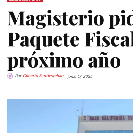
Magisterio pi
Paquete Fisca
próximo año
Por
Gilberto Santiesteban
junio 17, 2025