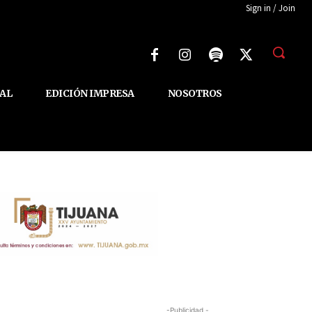
Sign in / Join
AL
EDICIÓN IMPRESA
NOSOTROS
-Publicidad -