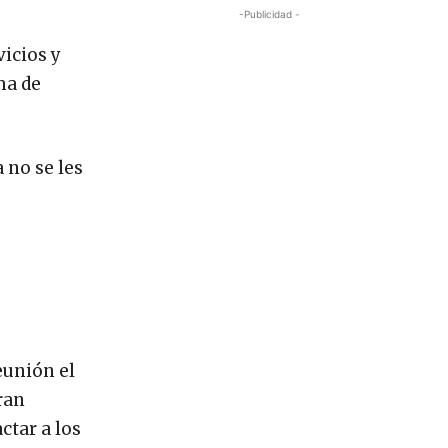
-Publicidad -
vicios y
ma de
 no se les
eunión el
ran
ctar a los