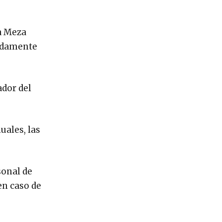
ia Meza
madamente
ador del
uales, las
sonal de
en caso de