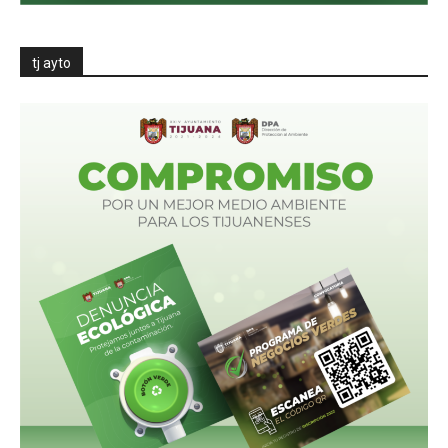
tj ayto