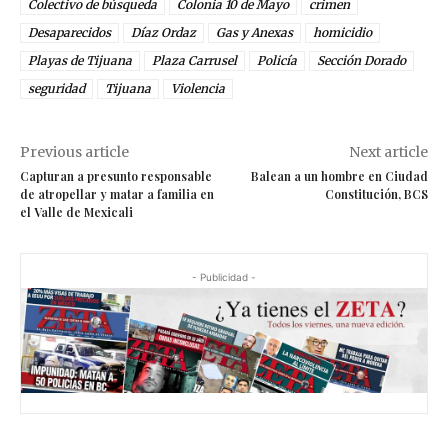
Colectivo de búsqueda
Colonia 10 de Mayo
crimen
Desaparecidos
Díaz Ordaz
Gas y Anexas
homicidio
Playas de Tijuana
Plaza Carrusel
Policía
Sección Dorado
seguridad
Tijuana
Violencia
Previous article
Next article
Capturan a presunto responsable
Balean a un hombre en Ciudad
de atropellar y matar a familia en
Constitución, BCS
el Valle de Mexicali
- Publicidad -