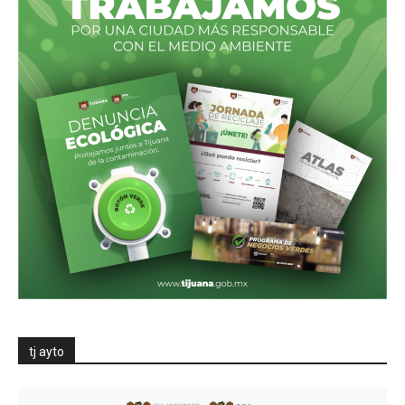
tj ayto