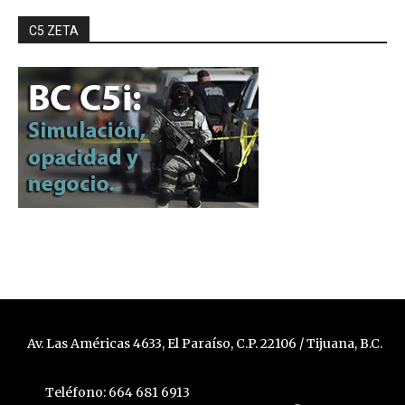
C5 ZETA
Av. Las Américas 4633, El Paraíso, C.P. 22106 / Tijuana, B.C.
Teléfono: 664 681 6913