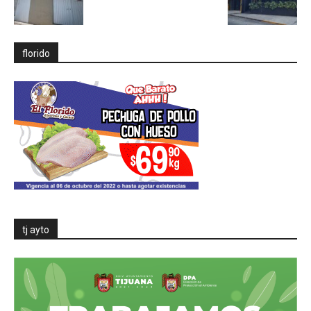
florido
tj ayto