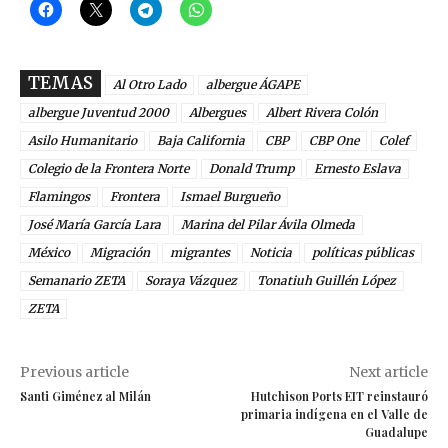
TEMAS
Al Otro Lado
albergue ÁGAPE
albergue Juventud 2000
Albergues
Albert Rivera Colón
Asilo Humanitario
Baja California
CBP
CBP One
Colef
Colegio de la Frontera Norte
Donald Trump
Ernesto Eslava
Flamingos
Frontera
Ismael Burgueño
José María García Lara
Marina del Pilar Ávila Olmeda
México
Migración
migrantes
Noticia
políticas públicas
Semanario ZETA
Soraya Vázquez
Tonatiuh Guillén López
ZETA
Previous article
Next article
Santi Giménez al Milán
Hutchison Ports EIT reinstauró
primaria indígena en el Valle de
Guadalupe