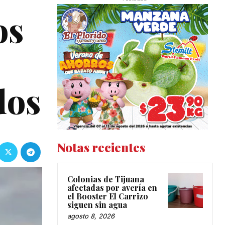
os
dos
Notas recientes
Colonias de Tijuana
afectadas por avería en
el Booster El Carrizo
siguen sin agua
agosto 8, 2026