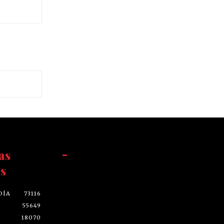
as
-
s
DÍA
73116
55649
18070