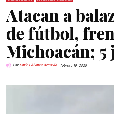
Atacan a bala
de fútbol, fren
Michoacán; 5 
Por
Carlos Álvarez Acevedo
febrero 16, 2025