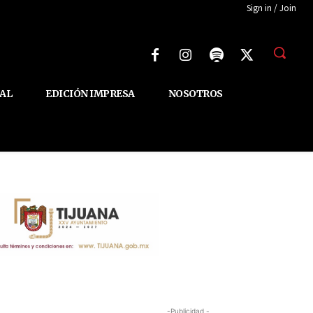
Sign in / Join
AL
EDICIÓN IMPRESA
NOSOTROS
-Publicidad -