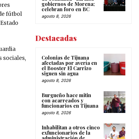
gobiernos de Morena;
bres
celebran foro en BC
de fútbol
agosto 8, 2026
 Estado
Destacadas
Guardia
Colonias de Tijuana
s sociales,
afectadas por avería en
el Booster El Carrizo
siguen sin agua
agosto 8, 2026
Burgueño hace mitin
con acarreados y
funcionarios en Tijuana
agosto 8, 2026
Inhabilitan a otros cinco
exfuncionarios de la
administración de