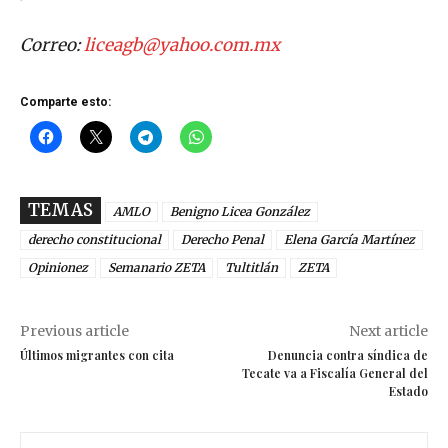
Correo:
liceagb@yahoo.com.mx
Comparte esto:
TEMAS
AMLO
Benigno Licea González
derecho constitucional
Derecho Penal
Elena García Martínez
Opinionez
Semanario ZETA
Tultitlán
ZETA
Previous article
Next article
Últimos migrantes con cita
Denuncia contra síndica de
Tecate va a Fiscalía General del
Estado