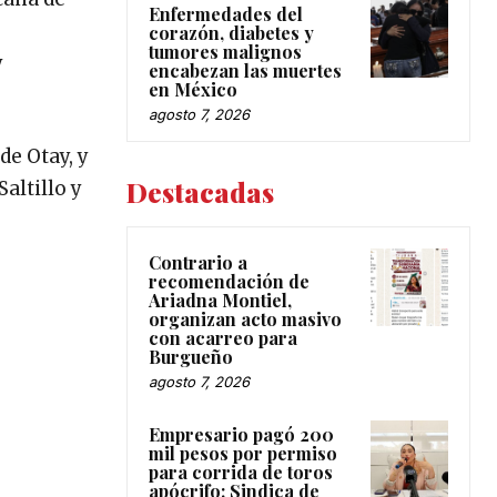
Enfermedades del
corazón, diabetes y
tumores malignos
y
encabezan las muertes
en México
agosto 7, 2026
de Otay, y
Destacadas
altillo y
Contrario a
recomendación de
Ariadna Montiel,
organizan acto masivo
con acarreo para
Burgueño
agosto 7, 2026
Empresario pagó 200
mil pesos por permiso
para corrida de toros
apócrifo: Sindica de