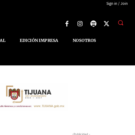
Sign in / Join
AL
EDICIÓN IMPRESA
NOSOTROS
-Publicidad -