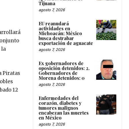
Tijuana
agosto 7, 2026
EU reanudará
actividades en
arrollará
Michoacán; México
busca destrabar
 conjunto
exportación de aguacate
 la
agosto 7, 2026
Ex gobernadores de
oposición detenidos: 2.
Gobernadores de
a Piratas
Morena detenidos: 0
Robles
agosto 7, 2026
ábado 12
Enfermedades del
corazón, diabetes y
tumores malignos
encabezan las muertes
en México
agosto 7, 2026