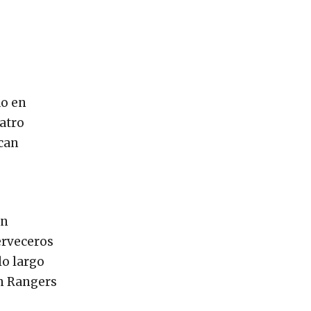
do en
uatro
acan
on
erveceros
lo largo
on Rangers