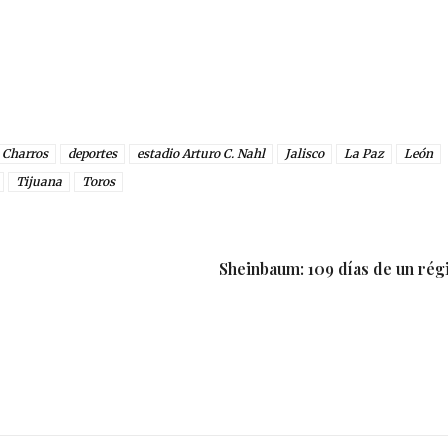
Charros
deportes
estadio Arturo C. Nahl
Jalisco
La Paz
León
Tijuana
Toros
Sheinbaum: 109 días de un rég