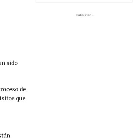
-Publicidad -
e
an sido
proceso de
isitos que
stán