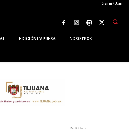
Sign in / Join
AL
EDICIÓN IMPRESA
NOSOTROS
-Publicidad -