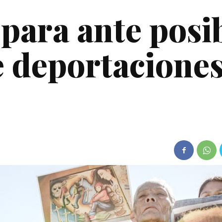
epara ante posi
 deportacione