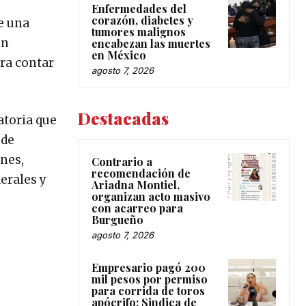
Enfermedades del
corazón, diabetes y
e una
tumores malignos
en
encabezan las muertes
en México
ra contar
agosto 7, 2026
Destacadas
atoria que
 de
nes,
Contrario a
recomendación de
erales y
Ariadna Montiel,
organizan acto masivo
con acarreo para
Burgueño
agosto 7, 2026
Empresario pagó 200
mil pesos por permiso
para corrida de toros
apócrifo: Sindica de