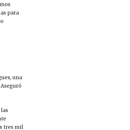
tamos
ias para
to
gues, una
. Aseguró
 las
nte
s tres mil