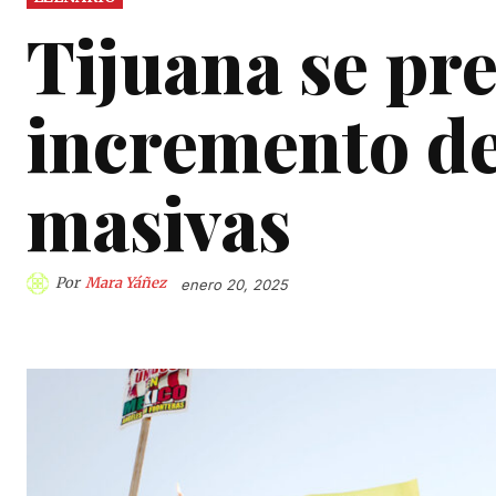
Tijuana se pr
incremento de
masivas
Por
Mara Yáñez
enero 20, 2025