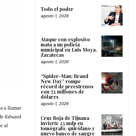
Todo el poder
agosto 1, 2026
Ataque con explosivo
mata a un policía
municipal en Luis Moya,
Zacatecas
agosto 1, 2026
“Spider-Man: Brand
New Day” rompe
récord de preestrenos
con 72 millones de
dólares
agosto 1, 2026
a a llamar
 de Edward
Cruz Roja de Tijuana
invierte 23 mdp en
e al
tomógrafo, quirófano y
nuevo banco de sangre