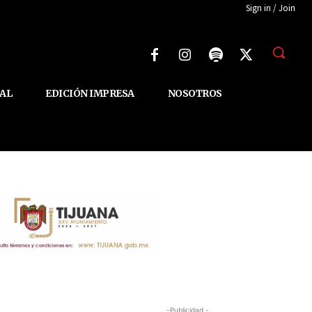
Sign in / Join
AL
EDICIÓN IMPRESA
NOSOTROS
-Publicidad -