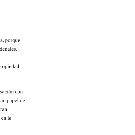
ca, porque
rdenales,
propiedad
rsación c
on
 un papel de
gran
en la