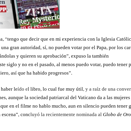
a,
“
tengo que decir que en mi experiencia con la Iglesia Católi
n una gran autoridad, sí, no pueden votar por el Papa, por los ca
ándolas y quieren su aprobación”, expuso la también
ste siglo y no en el pasado, al menos puedo votar, puedo tener 
iero, así que ha habido progresos”.
 haber le
ído e
l libro, lo cual
fue muy útil
, y a raíz de una conve
s, aunque la sociedad patriarcal del Vaticano da a las mujeres
unque en el filme no hablo mucho, aun
en silencio pueden tener 
a escena”, conc
luyó la recientemente nominada al
Globo de Oro