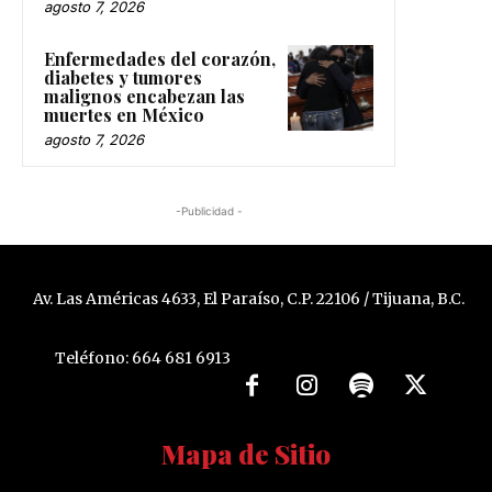
agosto 7, 2026
Enfermedades del corazón,
diabetes y tumores
malignos encabezan las
muertes en México
agosto 7, 2026
-Publicidad -
Av. Las Américas 4633, El Paraíso, C.P. 22106 / Tijuana, B.C.
Teléfono: 664 681 6913
Mapa de Sitio