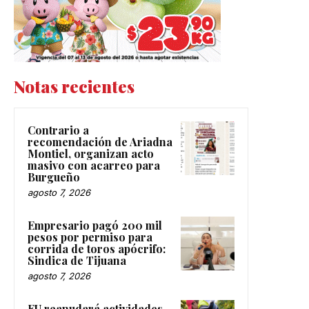
Notas recientes
Contrario a
recomendación de Ariadna
Montiel, organizan acto
masivo con acarreo para
Burgueño
agosto 7, 2026
Empresario pagó 200 mil
pesos por permiso para
corrida de toros apócrifo:
Sindica de Tijuana
agosto 7, 2026
EU reanudará actividades