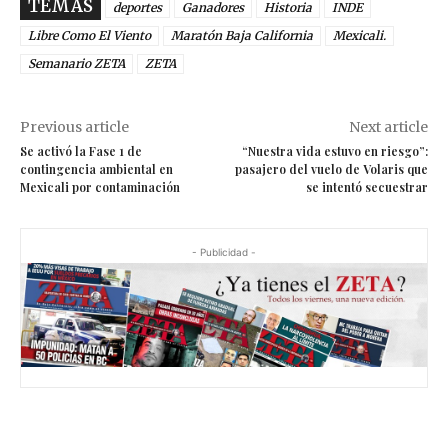
TEMAS
deportes
Ganadores
Historia
INDE
Libre Como El Viento
Maratón Baja California
Mexicali.
Semanario ZETA
ZETA
Previous article
Next article
Se activó la Fase 1 de
“Nuestra vida estuvo en riesgo”:
contingencia ambiental en
pasajero del vuelo de Volaris que
Mexicali por contaminación
se intentó secuestrar
- Publicidad -