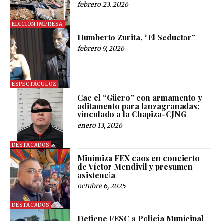
febrero 23, 2026
EDICIÓN IMPRESA
Humberto Zurita, “El Seductor”
febrero 9, 2026
ESPECTÁCULOZ
Cae el “Güero” con armamento y
aditamento para lanzagranadas;
vinculado a la Chapiza-CJNG
enero 13, 2026
DESTACADOS
Minimiza FEX caos en concierto
de Víctor Mendivil y presumen
asistencia
octubre 6, 2025
DESTACADOS
Detiene FESC a Policía Municipal