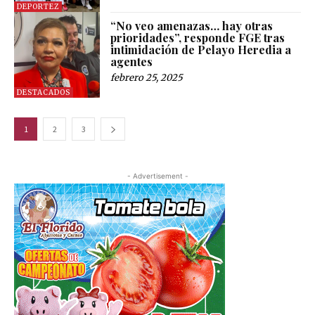
DEPORTEZ
“No veo amenazas… hay otras
prioridades”, responde FGE tras
intimidación de Pelayo Heredia a
agentes
febrero 25, 2025
DESTACADOS
1
2
3
- Advertisement -