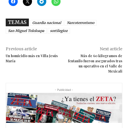
TEMAS
Guardia nacional
Narcoterrorismo
San Miguel Tololoapa
sortilegioz
Previous article
Next article
Un homicidio más en Villa Jesús
Más de 60 kilogramos de
María
fentanilo fueron asegurados tras
un operativo en el Valle de
Mexicali
- Publicidad -