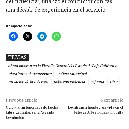
delincuencia”, finalizó el conductor con casi
una década de experiencia en el servicio.
Comparte esto:
TEMAS
ahora laboran en la Fiscalía General del Estado de Baja California
Plataforma de Transporte
Policía Municipal
Privación de la Libertad
Robo con violencia
Tijuana
Uber
Previous article
Next article
Celebrarán funciones de Lucha
Localizan a hombre sin vida en el
Libre gratuitas en la Avenida
bulevar Alberto Limón Padilla
Revolución