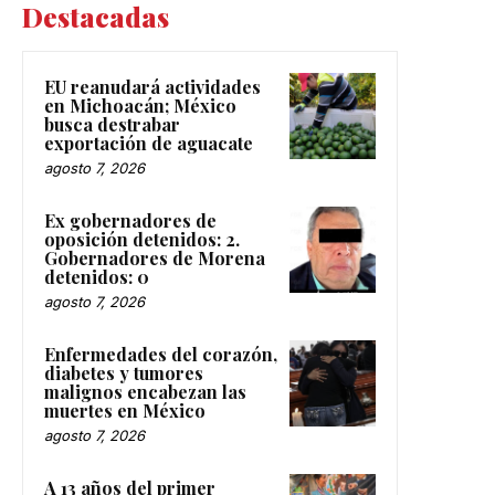
Destacadas
EU reanudará actividades
en Michoacán; México
busca destrabar
exportación de aguacate
agosto 7, 2026
Ex gobernadores de
oposición detenidos: 2.
Gobernadores de Morena
detenidos: 0
agosto 7, 2026
Enfermedades del corazón,
diabetes y tumores
malignos encabezan las
muertes en México
agosto 7, 2026
A 13 años del primer