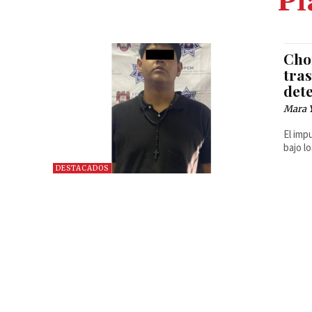
Pl
Cho
tras
det
Mara 
El imp
bajo lo
DESTACADOS