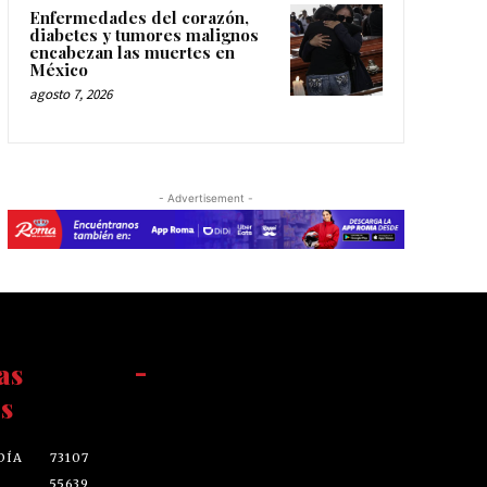
Enfermedades del corazón,
diabetes y tumores malignos
encabezan las muertes en
México
agosto 7, 2026
- Advertisement -
as
-
s
DÍA
73107
55639