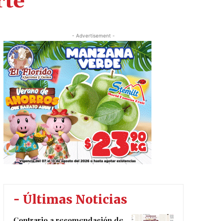
rte
- Advertisement -
- Últimas Noticias
Contrario a recomendación de