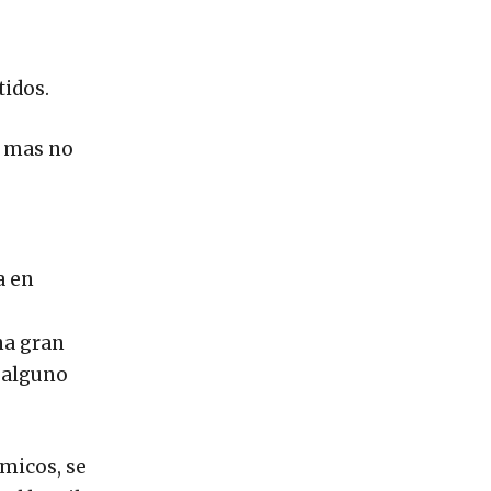
tidos.
, mas no
a en
na gran
o alguno
émicos, se