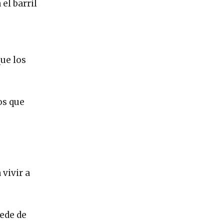
el barril
que los
os que
vivir a
ede de