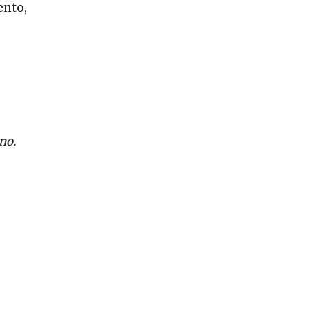
ento,
no.