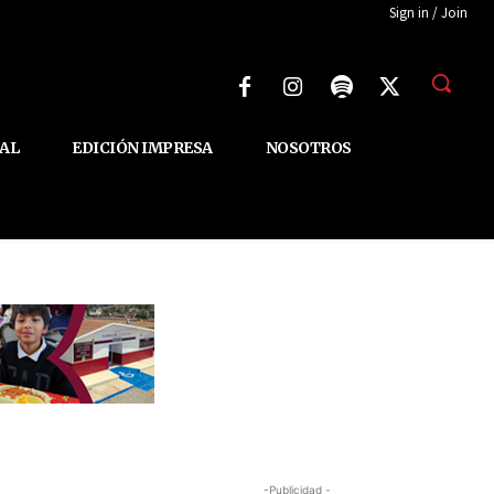
Sign in / Join
AL
EDICIÓN IMPRESA
NOSOTROS
-Publicidad -