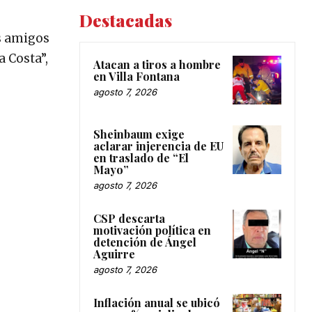
Destacadas
us amigos
 Costa”,
Atacan a tiros a hombre
en Villa Fontana
agosto 7, 2026
Sheinbaum exige
aclarar injerencia de EU
en traslado de “El
Mayo”
agosto 7, 2026
CSP descarta
motivación política en
detención de Ángel
Aguirre
agosto 7, 2026
Inflación anual se ubicó