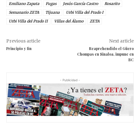
Emiliano Zapata
Fugas
Jesús García Castro
Rosarito
Semanario ZETA
Tijuana
Urbi Villa del Prado I
Urbi Villa del Prado II
Villas del Álamo
ZETA
Previous article
Next article
Principio y fin
Reaprehendido el Güero
Chompas en Sinaloa, impune en
BC
- Publicidad -