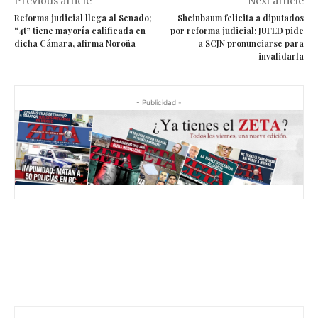
Previous article
Next article
Reforma judicial llega al Senado;
Sheinbaum felicita a diputados
“4t” tiene mayoría calificada en
por reforma judicial; JUFED pide
dicha Cámara, afirma Noroña
a SCJN pronunciarse para
invalidarla
- Publicidad -