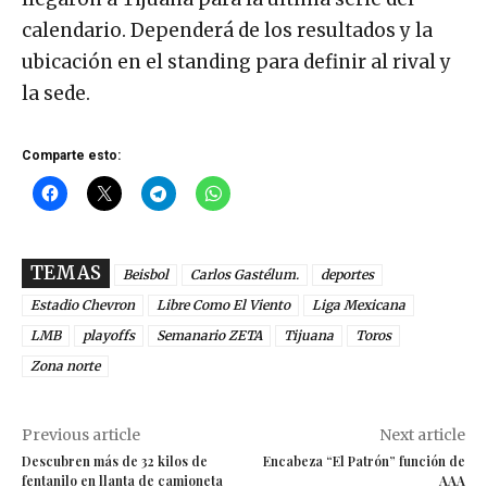
calendario. Dependerá de los resultados y la
ubicación en el standing para definir al rival y
la sede.
Comparte esto:
TEMAS
Beisbol
Carlos Gastélum.
deportes
Estadio Chevron
Libre Como El Viento
Liga Mexicana
LMB
playoffs
Semanario ZETA
Tijuana
Toros
Zona norte
Previous article
Next article
Descubren más de 32 kilos de
Encabeza “El Patrón” función de
fentanilo en llanta de camioneta
AAA