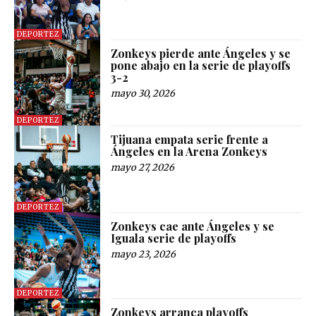
DEPORTEZ
Zonkeys pierde ante Ángeles y se
pone abajo en la serie de playoffs
3-2
mayo 30, 2026
DEPORTEZ
Tijuana empata serie frente a
Ángeles en la Arena Zonkeys
mayo 27, 2026
DEPORTEZ
Zonkeys cae ante Ángeles y se
Iguala serie de playoffs
mayo 23, 2026
DEPORTEZ
Zonkeys arranca playoffs