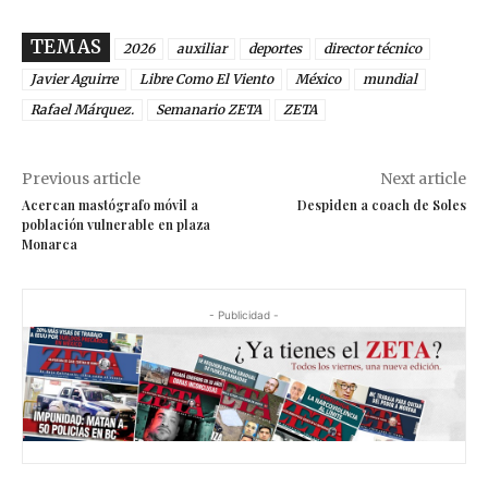
TEMAS
2026
auxiliar
deportes
director técnico
Javier Aguirre
Libre Como El Viento
México
mundial
Rafael Márquez.
Semanario ZETA
ZETA
Previous article
Next article
Acercan mastógrafo móvil a
Despiden a coach de Soles
población vulnerable en plaza
Monarca
- Publicidad -