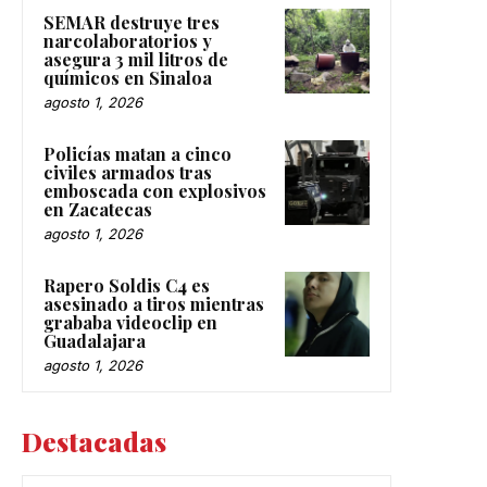
SEMAR destruye tres
narcolaboratorios y
asegura 3 mil litros de
químicos en Sinaloa
agosto 1, 2026
Policías matan a cinco
civiles armados tras
emboscada con explosivos
en Zacatecas
agosto 1, 2026
Rapero Soldis C4 es
asesinado a tiros mientras
grababa videoclip en
Guadalajara
agosto 1, 2026
Destacadas