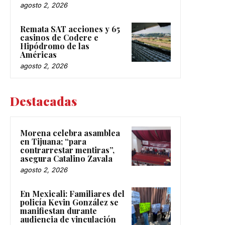
agosto 2, 2026
Remata SAT acciones y 65
casinos de Codere e
Hipódromo de las
Américas
agosto 2, 2026
Destacadas
Morena celebra asamblea
en Tijuana; “para
contrarrestar mentiras”,
asegura Catalino Zavala
agosto 2, 2026
En Mexicali: Familiares del
policía Kevin González se
manifiestan durante
audiencia de vinculación