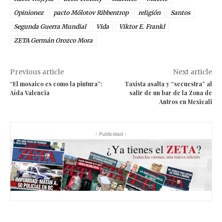
Opinionez
pacto Mólotov Ribbentrop
religión
Santos
Segunda Guerra Mundial
Vida
Viktor E. Frankl
ZETA Germán Orozco Mora
Previous article
Next article
“El mosaico es como la pintura”:
Taxista asalta y “secuestra” al
Aída Valencia
salir de un bar de la Zona de
Antros en Mexicali
- Publicidad -