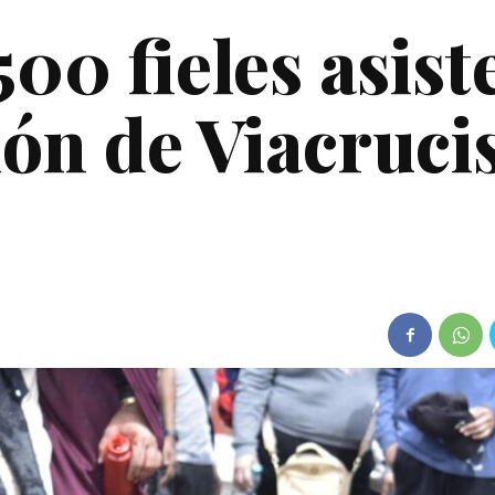
00 fieles asist
ión de Viacruci