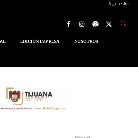
Sign in / Join
AL
EDICIÓN IMPRESA
NOSOTROS
-Publicidad -