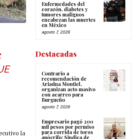
Enfermedades del
corazón, diabetes y
tumores malignos
encabezan las muertes
en México
agosto 7, 2026
Destacadas
S
UE
Contrario a
recomendación de
Ariadna Montiel,
organizan acto masivo
con acarreo para
Burgueño
agosto 7, 2026
Empresario pagó 200
mil pesos por permiso
para corrida de toros
ecutivo la
apócrifo: Sindica de