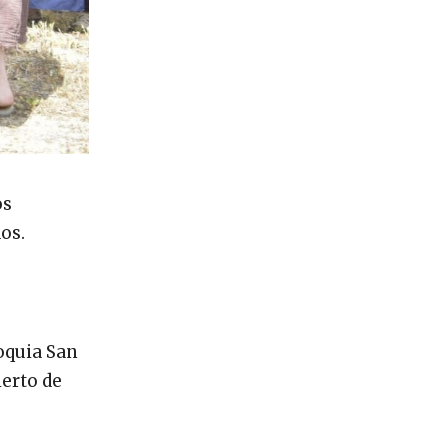
os
os.
oquia San
ierto de