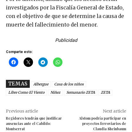
investigados por la Fiscalía General de Estado,
con el objetivo de que se determine la causa de
muerte del fallecimiento del menor.
Publicidad
Comparte esto:
TEMAS
Albergue
Casa de los niños
Libre Como El Viento
Niñez
Semanario ZETA
ZETA
Previous article
Next article
Regidores tendrán que justificar
Alstom podría participar en
ausencias ante el Cabildo:
proyectos ferroviarios de
Montserrat
Claudia Sheinbaum