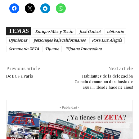
TEMAS
Enrique Mier y Terán
José Galicot
obituario
Opinionez
personajes bajacalifornianos
Rosa Luz Alegría
Semanario ZETA
Tijuana
Tijuana Innovadora
Previous article
Next article
De BCS a París
Habitantes de la delegación
Camalú denuncian desabasto de
agua… ¡desde hace ¡12 años!
- Publicidad -