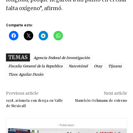
falta oxígeno”, afirmó.
Comparte esto:
TEMAS
Agencia Federal de Investigación
Fiscalia General de la Republica
Narcotúnel
Otay
Tijuana
Tizoc Aguilar Durán
Previous article
Next article
1938, avioneta con droga en Valle
Mauricio Ochmann de estreno
de Mexicali
- Publicidad -