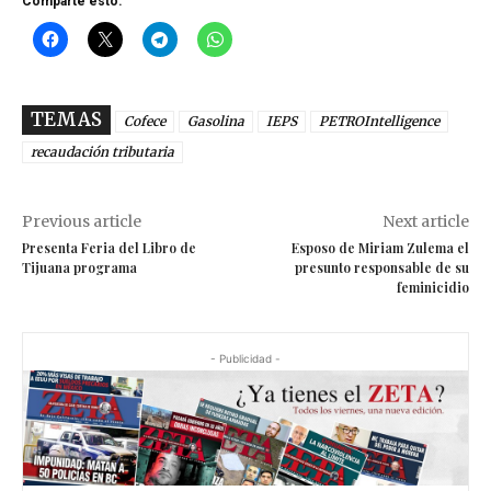
Comparte esto:
TEMAS
Cofece
Gasolina
IEPS
PETROIntelligence
recaudación tributaria
Previous article
Next article
Presenta Feria del Libro de
Esposo de Miriam Zulema el
Tijuana programa
presunto responsable de su
feminicidio
- Publicidad -