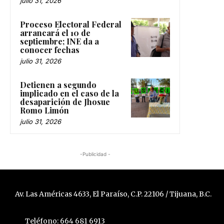
julio 31, 2026
Proceso Electoral Federal
arrancará el 10 de
septiembre; INE da a
conocer fechas
julio 31, 2026
Detienen a segundo
implicado en el caso de la
desaparición de Jhosue
Romo Limón
julio 31, 2026
-Publicidad -
Av. Las Américas 4633, El Paraíso, C.P. 22106 / Tijuana, B.C.
Teléfono: 664 681 6913