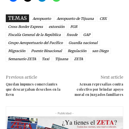
TEMAS
Aeropuerto
Aeropuerto de Tijuana
CBX
Cross Border Express
extorsión
FGR
Fiscalía General de la República
fraude
GAP
Grupo Aeroportuario del Pacífico
Guardia nacional
Migración
Puente Binacional
Regulación
san Diego
Semanario ZETA
Taxi
Tijuana
ZETA
Previous article
Next article
Quedan impunes comerciantes
Acusan represalias contra
que descargaban desechos en la
colectivo por brindar apoyo
Revu
moral en juzgados familiares
- Publicidad -