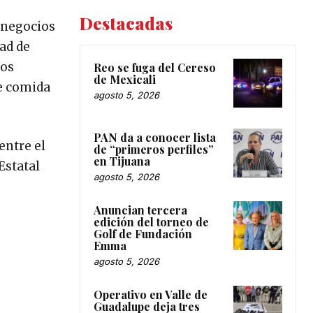
Destacadas
o negocios
dad de
ios
Reo se fuga del Cereso
de Mexicali
de comida
agosto 5, 2026
PAN da a conocer lista
entre el
de “primeros perfiles”
en Tijuana
Estatal
agosto 5, 2026
Anuncian tercera
edición del torneo de
Golf de Fundación
Emma
agosto 5, 2026
Operativo en Valle de
Guadalupe deja tres