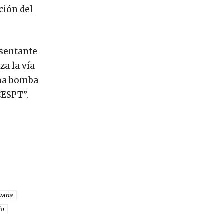
ción del
resentante
za la vía
una bomba
CESPT”.
juana
io