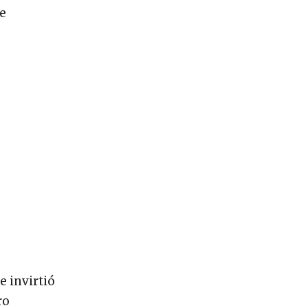
te
e invirtió
ro