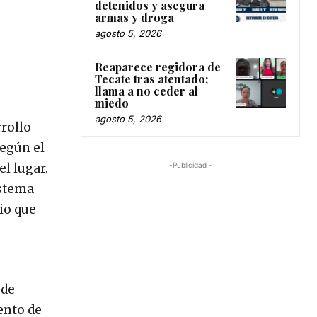
detenidos y asegura
armas y droga
agosto 5, 2026
Reaparece regidora de
Tecate tras atentado;
llama a no ceder al
miedo
agosto 5, 2026
rrollo
según el
-Publicidad -
el lugar.
istema
io que
s
 de
ento de