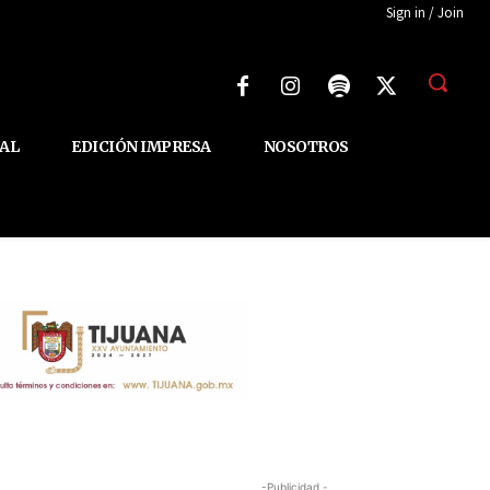
Sign in / Join
AL
EDICIÓN IMPRESA
NOSOTROS
-Publicidad -