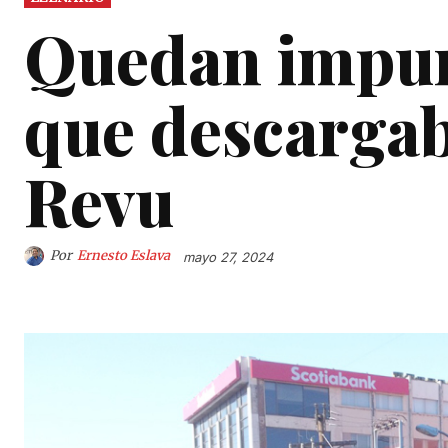
Quedan impun
que descargab
Revu
Por
Ernesto Eslava
mayo 27, 2024