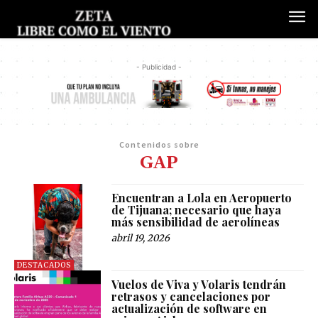
- Publicidad -
Contenidos sobre
GAP
Encuentran a Lola en Aeropuerto
de Tijuana; necesario que haya
más sensibilidad de aerolíneas
abril 19, 2026
DESTACADOS
Vuelos de Viva y Volaris tendrán
retrasos y cancelaciones por
actualización de software en