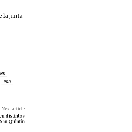
e la Junta
INE
PRD
Next article
n distintos
San Quintín