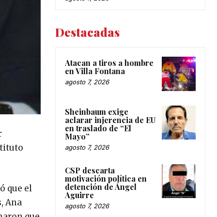
Destacadas
Atacan a tiros a hombre
en Villa Fontana
agosto 7, 2026
Sheinbaum exige
aclarar injerencia de EU
en traslado de “El
r
Mayo”
tituto
agosto 7, 2026
CSP descarta
motivación política en
detención de Ángel
ó que el
Aguirre
s, Ana
agosto 7, 2026
rmaron que