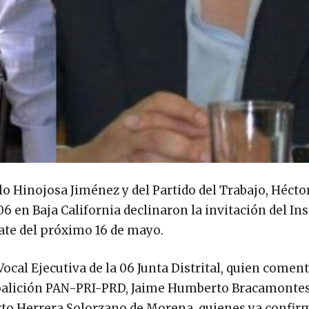
 Hinojosa Jiménez y del Partido del Trabajo, Hécto
06 en Baja California declinaron la invitación del Ins
bate del próximo 16 de mayo.
cal Ejecutiva de la 06 Junta Distrital, quien coment
a coalición PAN-PRI-PRD, Jaime Humberto Bracamonte
erto Herrera Solorzano de Morena, quienes ya confi