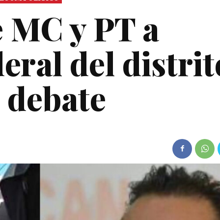
 MC y PT a
eral del distrit
 debate