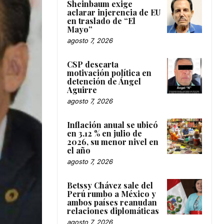
Sheinbaum exige
aclarar injerencia de EU
en traslado de “El
Mayo”
agosto 7, 2026
CSP descarta
motivación política en
detención de Ángel
Aguirre
agosto 7, 2026
Inflación anual se ubicó
en 3.12 % en julio de
2026, su menor nivel en
el año
agosto 7, 2026
Betssy Chávez sale del
Perú rumbo a México y
ambos países reanudan
relaciones diplomáticas
agosto 7, 2026