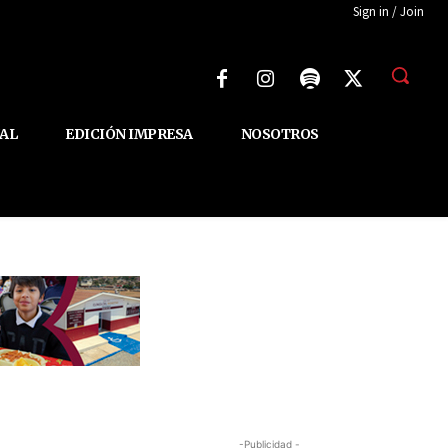
Sign in / Join
AL
EDICIÓN IMPRESA
NOSOTROS
-Publicidad -