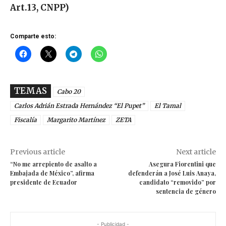
Art.13, CNPP)
Comparte esto:
TEMAS
Cabo 20
Carlos Adrián Estrada Hernández “El Pupet”
El Tamal
Fiscalía
Margarito Martínez
ZETA
Previous article
Next article
“No me arrepiento de asalto a
Asegura Fiorentini que
Embajada de México”, afirma
defenderán a José Luis Anaya,
presidente de Ecuador
candidato “removido” por
sentencia de género
- Publicidad -