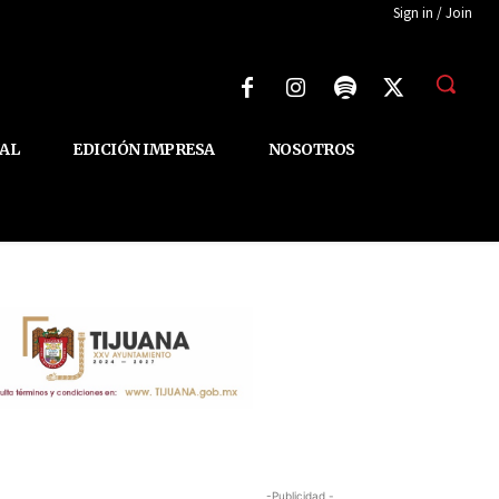
Sign in / Join
AL
EDICIÓN IMPRESA
NOSOTROS
-Publicidad -