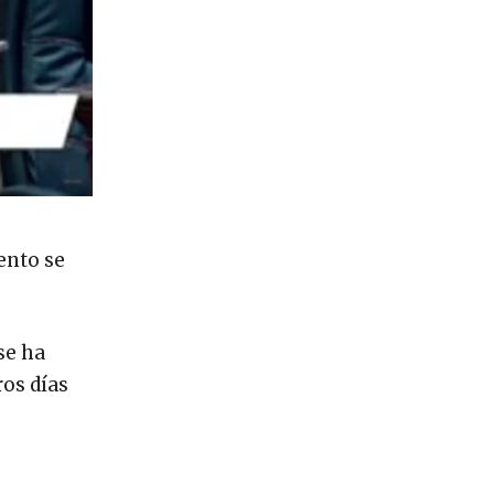
ento se
se ha
ros días