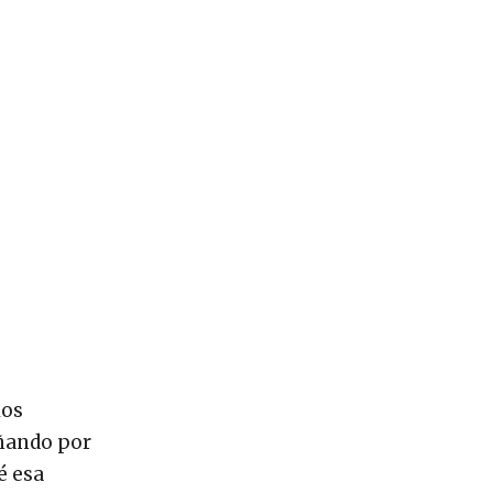
los
eñando por
é esa