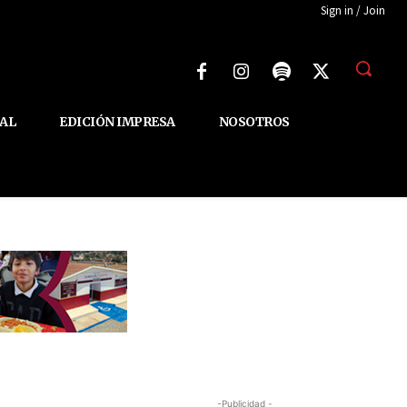
Sign in / Join
AL
EDICIÓN IMPRESA
NOSOTROS
-Publicidad -