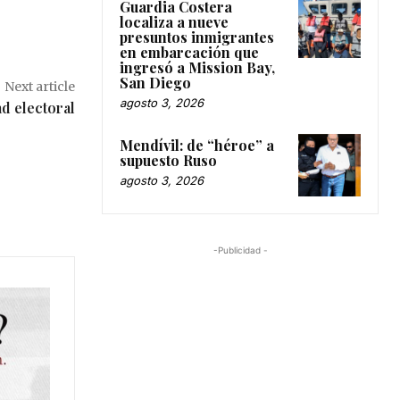
Guardia Costera
localiza a nueve
presuntos inmigrantes
en embarcación que
ingresó a Mission Bay,
San Diego
Next article
agosto 3, 2026
d electoral
Mendívil: de “héroe” a
supuesto Ruso
agosto 3, 2026
-Publicidad -