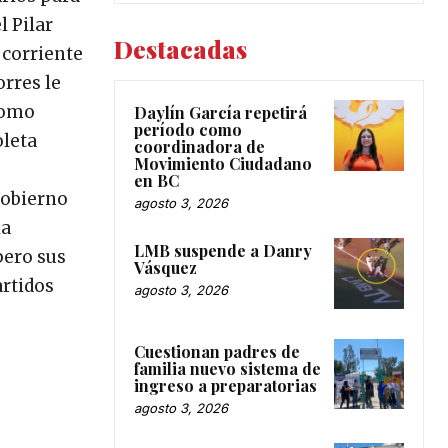
l Pilar
Destacadas
 corriente
orres le
 como
Daylín García repetirá
período como
oleta
coordinadora de
Movimiento Ciudadano
en BC
gobierno
agosto 3, 2026
la
LMB suspende a Danry
pero sus
Vásquez
artidos
agosto 3, 2026
Cuestionan padres de
familia nuevo sistema de
ingreso a preparatorias
agosto 3, 2026