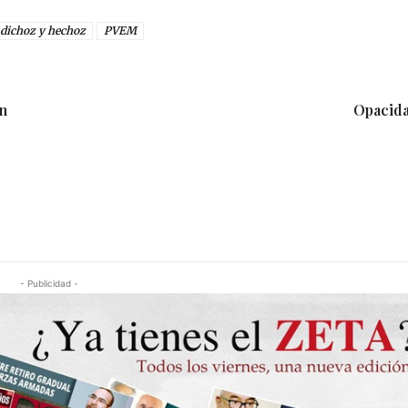
dichoz y hechoz
PVEM
en
Opacida
- Publicidad -