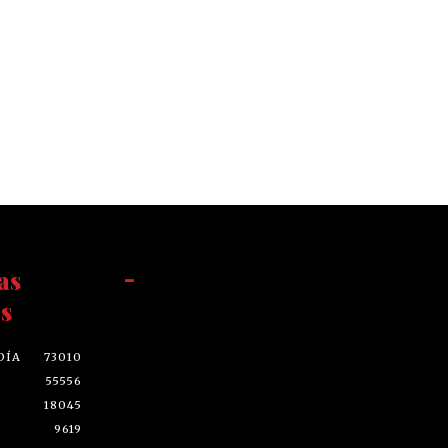
as
-
s
DÍA
73010
55556
18045
9619