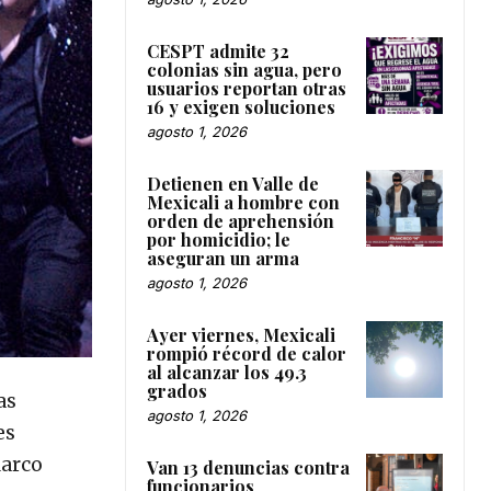
CESPT admite 32
colonias sin agua, pero
usuarios reportan otras
16 y exigen soluciones
agosto 1, 2026
Detienen en Valle de
Mexicali a hombre con
orden de aprehensión
por homicidio; le
aseguran un arma
agosto 1, 2026
Ayer viernes, Mexicali
rompió récord de calor
al alcanzar los 49.3
grados
as
agosto 1, 2026
es
Marco
Van 13 denuncias contra
funcionarios