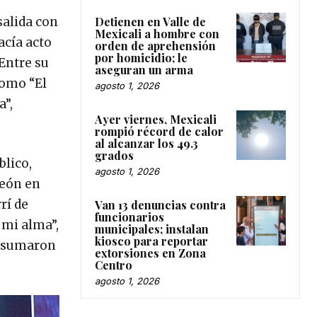
Detienen en Valle de
salida con
Mexicali a hombre con
acía acto
orden de aprehensión
por homicidio; le
 Entre su
aseguran un arma
como “El
agosto 1, 2026
a”,
Ayer viernes, Mexicali
rompió récord de calor
al alcanzar los 49.3
grados
blico,
agosto 1, 2026
deón en
rí de
Van 13 denuncias contra
funcionarios
 mi alma”,
municipales; instalan
kiosco para reportar
” sumaron
extorsiones en Zona
Centro
agosto 1, 2026