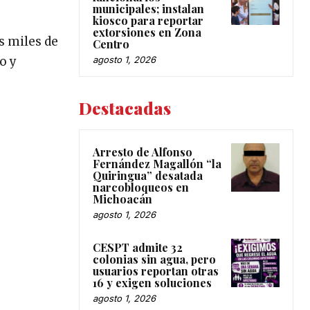
municipales; instalan
kiosco para reportar
extorsiones en Zona
os miles de
Centro
agosto 1, 2026
o y
Destacadas
Arresto de Alfonso
Fernández Magallón “la
Quiringua” desatada
narcobloqueos en
Michoacán
agosto 1, 2026
CESPT admite 32
colonias sin agua, pero
usuarios reportan otras
16 y exigen soluciones
agosto 1, 2026