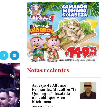
Notas recientes
Arresto de Alfonso
Fernández Magallón “la
Quiringua” desatada
narcobloqueos en
Michoacán
agosto 1, 2026