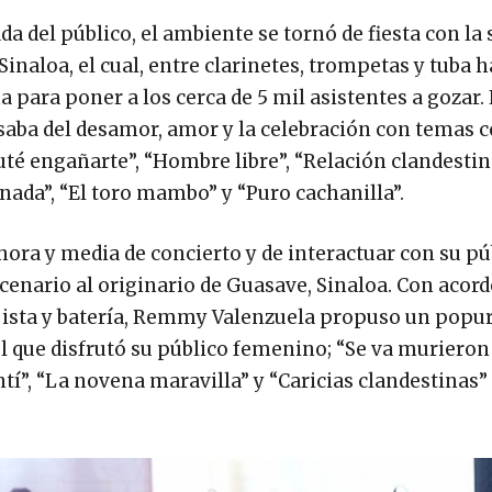
da del público, el ambiente se tornó de fiesta con la 
Sinaloa, el cual, entre clarinetes, trompetas y tuba h
a para poner a los cerca de 5 mil asistentes a gozar.
saba del desamor, amor y la celebración con temas 
uté engañarte”, “Hombre libre”, “Relación clandestin
inada”, “El toro mambo” y “Puro cachanilla”.
ora y media de concierto y de interactuar con su pú
scenario al originario de Guasave, Sinaloa. Con acor
ajista y batería, Remmy Valenzuela propuso un popur
 que disfrutó su público femenino; “Se va murieron
í”, “La novena maravilla” y “Caricias clandestinas