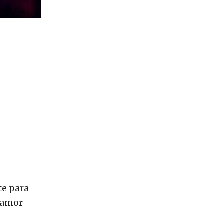
te para
l amor