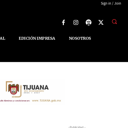
Sign in / Join
AL
EDICIÓN IMPRESA
NOSOTROS
-Publicidad -