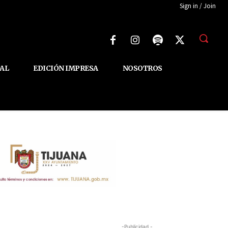
Sign in / Join
AL
EDICIÓN IMPRESA
NOSOTROS
-Publicidad -