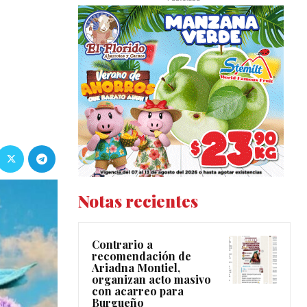
Notas recientes
Contrario a
recomendación de
Ariadna Montiel,
organizan acto masivo
con acarreo para
Burgueño