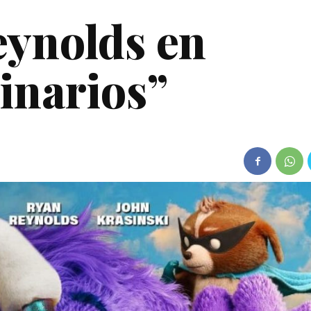
eynolds en
inarios”