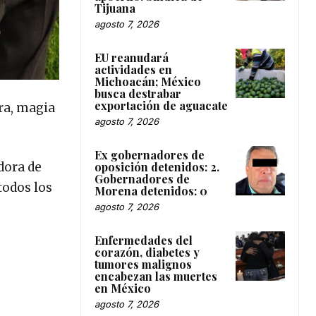
Tijuana
agosto 7, 2026
EU reanudará
actividades en
Michoacán; México
busca destrabar
exportación de aguacate
ra, magia
agosto 7, 2026
Ex gobernadores de
oposición detenidos: 2.
dora de
Gobernadores de
todos los
Morena detenidos: 0
agosto 7, 2026
Enfermedades del
corazón, diabetes y
tumores malignos
encabezan las muertes
en México
agosto 7, 2026