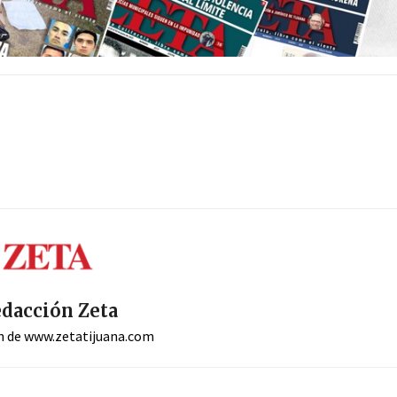
dacción Zeta
n de www.zetatijuana.com