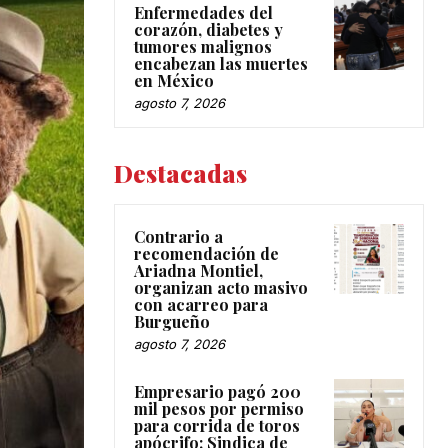
Enfermedades del
corazón, diabetes y
tumores malignos
encabezan las muertes
en México
agosto 7, 2026
Destacadas
Contrario a
recomendación de
Ariadna Montiel,
organizan acto masivo
con acarreo para
Burgueño
agosto 7, 2026
Empresario pagó 200
mil pesos por permiso
para corrida de toros
apócrifo: Sindica de