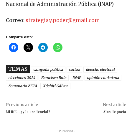
Nacional de Administración Pública (INAP).
Correo:
strategia.y.poder@gmail.com
Comparte esto:
TEMAS
campaña política
cartaz
derecho electoral
elecciones 2024
Francisco Ruiz
INAP
opinión ciudadana
Semanario ZETA
Xóchitl Gálvez
Previous article
Next article
Mi INE… ¿y la credencial?
Alas de poeta
- Publicidad -