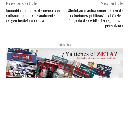
Previous article
Next article
Impunidad en caso de menor con
Sheinbaum actúa como “brazo de
autismo abusada sexualmente;
relaciones públicas” del Cártel:
exigen justicia a FGEBC
abogado de Ovidio; irrespetuoso:
presidenta
- Publicidad -