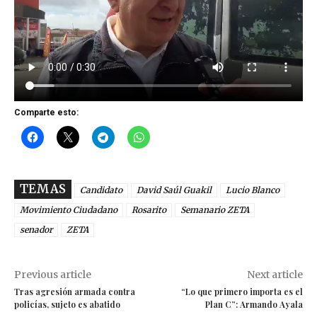
Comparte esto:
TEMAS
Candidato
David Saúl Guakil
Lucio Blanco
Movimiento Ciudadano
Rosarito
Semanario ZETA
senador
ZETA
Previous article
Next article
Tras agresión armada contra
“Lo que primero importa es el
policías, sujeto es abatido
Plan C”: Armando Ayala