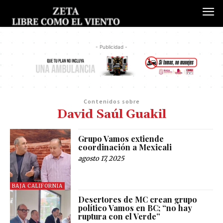
- Publicidad -
Contenidos sobre
David Saúl Guakil
Grupo Vamos extiende
coordinación a Mexicali
agosto 17, 2025
BAJA CALIFORNIA
Desertores de MC crean grupo
político Vamos en BC; “no hay
ruptura con el Verde”