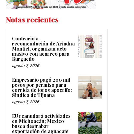
Notas recientes
Contrario a
recomendación de Ariadna
Montiel, organizan acto
masivo con acarreo para
Burgueño
agosto 7, 2026
Empresario pagó 200 mil
pesos por permiso para
corrida de toros apócrifo:
Sindica de Tijuana
agosto 7, 2026
EU reanudará actividades
en Michoacán; México
busca destrabar
exportación de aguacate