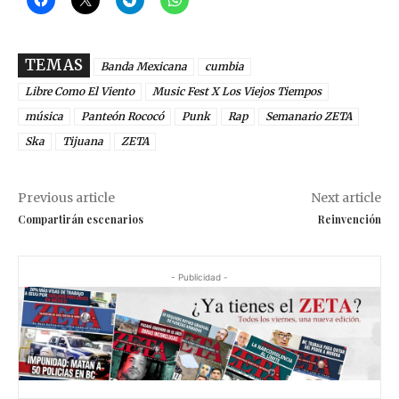
TEMAS
Banda Mexicana
cumbia
Libre Como El Viento
Music Fest X Los Viejos Tiempos
música
Panteón Rococó
Punk
Rap
Semanario ZETA
Ska
Tijuana
ZETA
Previous article
Next article
Compartirán escenarios
Reinvención
- Publicidad -