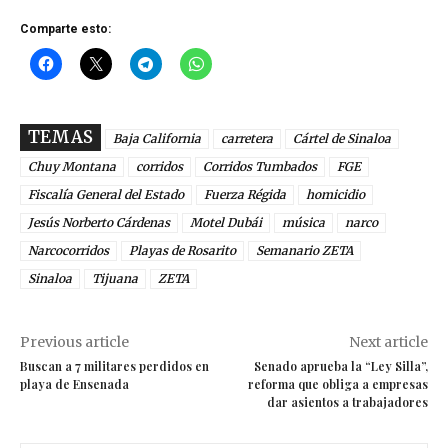
Comparte esto:
TEMAS
Baja California
carretera
Cártel de Sinaloa
Chuy Montana
corridos
Corridos Tumbados
FGE
Fiscalía General del Estado
Fuerza Régida
homicidio
Jesús Norberto Cárdenas
Motel Dubái
música
narco
Narcocorridos
Playas de Rosarito
Semanario ZETA
Sinaloa
Tijuana
ZETA
Previous article
Next article
Buscan a 7 militares perdidos en
Senado aprueba la “Ley Silla”,
playa de Ensenada
reforma que obliga a empresas
dar asientos a trabajadores