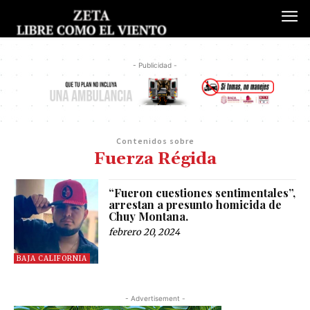
- Publicidad -
Contenidos sobre
Fuerza Régida
“Fueron cuestiones sentimentales”,
arrestan a presunto homicida de
Chuy Montana.
febrero 20, 2024
BAJA CALIFORNIA
- Advertisement -